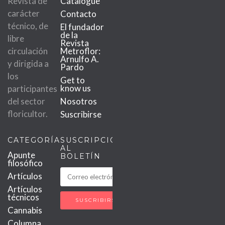
Revista de
Catalogue
carácter
Contacto
técnico, de
El fundador
de la
libre
Revista
circulación
Metroflor:
Arnulfo A.
y dirigida a
Pardo
los
Get to
know us
participantes
del sector
Nosotros
floricultor.
Suscribirse
CATEGORÍAS
SUSCRIPCIÓN
AL
Apunte
BOLETÍN
filosófico
Artículos
Artículos
técnicos
Cannabis
Columna