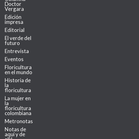
Doctor
Vergara
Edición
impresa
Editorial
El verde del
futuro
Entrevista
Eventos
Floricultura
en el mundo
Historia de
la
floricultura
La mujer en
la
floricultura
colombiana
Metronotas
Notas de
aquí y de