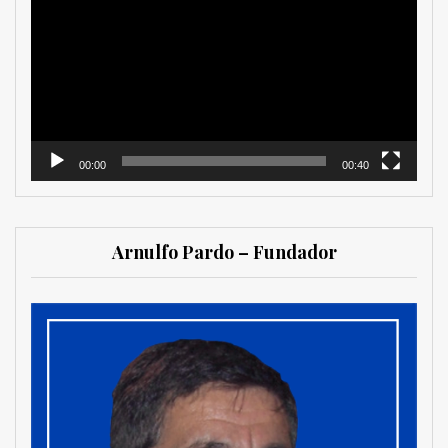
de
vídeo
00:00
00:40
Arnulfo Pardo – Fundador