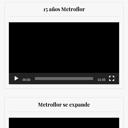
15 años Metroflor
Reproductor
de
vídeo
00:00
01:55
Metroflor se expande
Reproductor