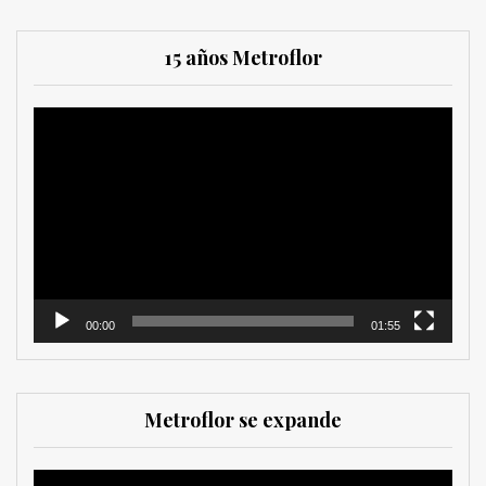
15 años Metroflor
Reproductor
de
vídeo
00:00
01:55
Metroflor se expande
Reproductor