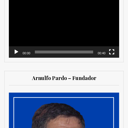
de
vídeo
00:00
00:40
Arnulfo Pardo – Fundador