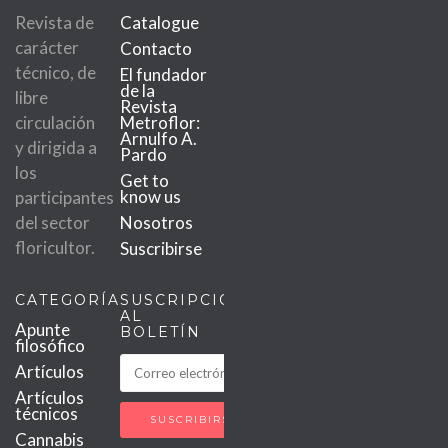
Revista de
Catalogue
carácter
Contacto
técnico, de
El fundador
de la
libre
Revista
circulación
Metroflor:
Arnulfo A.
y dirigida a
Pardo
los
Get to
know us
participantes
del sector
Nosotros
floricultor.
Suscribirse
CATEGORÍAS
SUSCRIPCIÓN
AL
Apunte
BOLETÍN
filosófico
Artículos
Artículos
técnicos
Cannabis