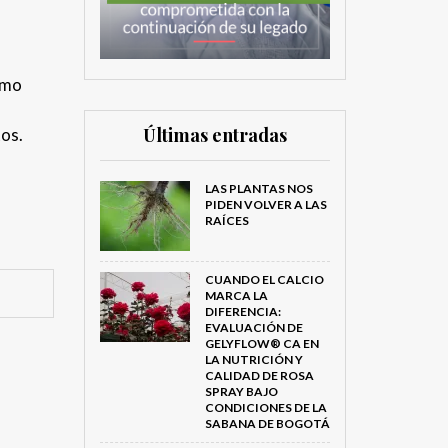
omo
Últimas entradas
tos.
LAS PLANTAS NOS
PIDEN VOLVER A LAS
RAÍCES
CUANDO EL CALCIO
MARCA LA
DIFERENCIA:
EVALUACIÓN DE
GELYFLOW® CA EN
LA NUTRICIÓN Y
CALIDAD DE ROSA
SPRAY BAJO
CONDICIONES DE LA
SABANA DE BOGOTÁ