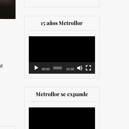
15 años Metroflor
Reproductor
de
vídeo
el
00:00
01:55
Metroflor se expande
Reproductor
de
vídeo