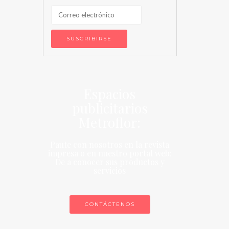
Espacios
publicitarios
Metroflor:
Paute con nosotros en la revista
impresa o en nuestro portal web:
De a conocer sus productos y
servicios
CONTÁCTENOS