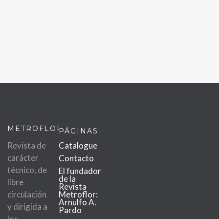
METROFLOR
PÁGINAS
Revista de
Catalogue
carácter
Contacto
técnico, de
El fundador
de la
libre
Revista
circulación
Metroflor:
Arnulfo A.
y dirigida a
Pardo
los