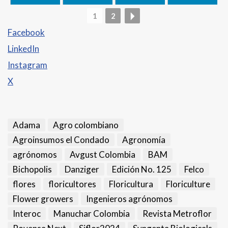
1
2
Facebook
LinkedIn
Instagram
X
Adama
Agro colombiano
Agroinsumos el Condado
Agronomía
agrónomos
Avgust Colombia
BAM
Bichopolis
Danziger
Edición No. 125
Felco
flores
floricultores
Floricultura
Floriculture
Flower growers
Ingenieros agrónomos
Interoc
Manuchar Colombia
Revista Metroflor