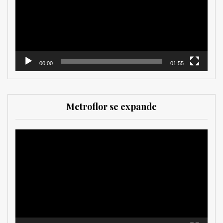
00:00
01:55
Metroflor se expande
Reproductor
de
vídeo