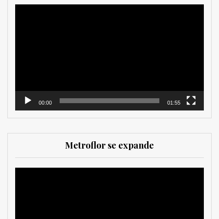
Reproductor
de
vídeo
00:00
01:55
Metroflor se expande
Reproductor
de
vídeo