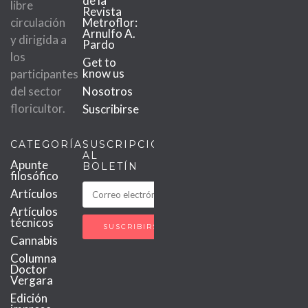
de la
libre
Revista
circulación
Metroflor:
Arnulfo A.
y dirigida a
Pardo
los
Get to
know us
participantes
del sector
Nosotros
floricultor.
Suscribirse
CATEGORÍAS
SUSCRIPCIÓN
AL
Apunte
BOLETÍN
filosófico
Artículos
Artículos
técnicos
Cannabis
Columna
Doctor
Vergara
Edición