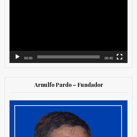
Reproductor
de
vídeo
00:00
00:40
Arnulfo Pardo – Fundador