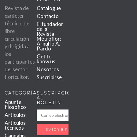
Revista de
Catalogue
carácter
Contacto
técnico, de
El fundador
de la
libre
Revista
circulación
Metroflor:
Arnulfo A.
y dirigida a
Pardo
los
Get to
know us
participantes
del sector
Nosotros
floricultor.
Suscribirse
CATEGORÍAS
SUSCRIPCIÓN
AL
Apunte
BOLETÍN
filosófico
Artículos
Artículos
técnicos
Cannabis