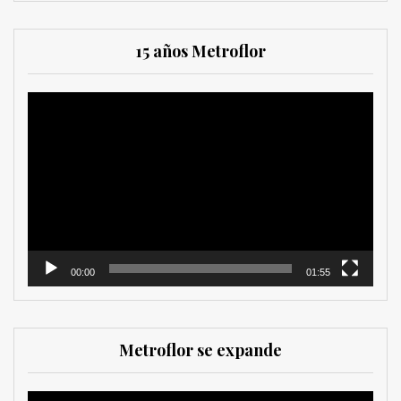
15 años Metroflor
Reproductor
de
vídeo
00:00
01:55
Metroflor se expande