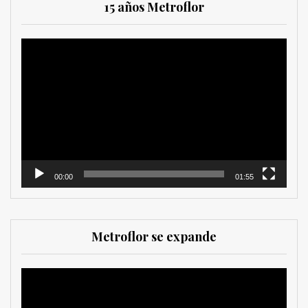
15 años Metroflor
Reproductor
de
vídeo
00:00
01:55
Metroflor se expande
Reproductor
de