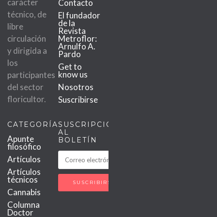
carácter
Contacto
técnico, de
El fundador
de la
libre
Revista
circulación
Metroflor:
Arnulfo A.
y dirigida a
Pardo
los
Get to
know us
participantes
del sector
Nosotros
floricultor.
Suscribirse
CATEGORÍAS
SUSCRIPCIÓN
AL
Apunte
BOLETÍN
filosófico
Artículos
Artículos
técnicos
Cannabis
Columna
Doctor