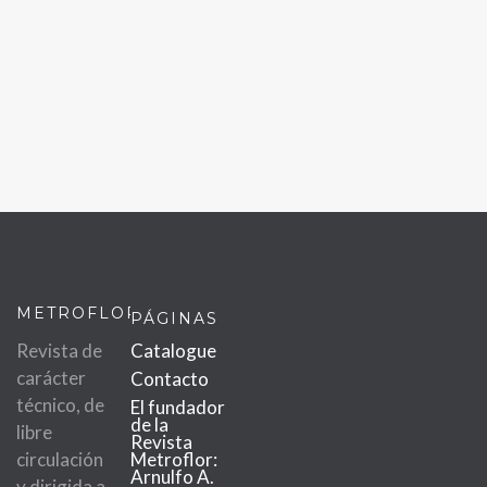
METROFLOR
PÁGINAS
Revista de
Catalogue
carácter
Contacto
técnico, de
El fundador
de la
libre
Revista
circulación
Metroflor:
Arnulfo A.
y dirigida a