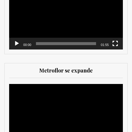
vídeo
00:00
01:55
Metroflor se expande
Reproductor
de
vídeo