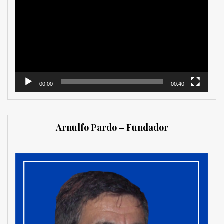
de
vídeo
00:00
00:40
Arnulfo Pardo – Fundador