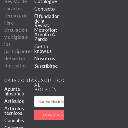
Revista de
Catalogue
carácter
Contacto
técnico, de
El fundador
de la
libre
Revista
circulación
Metroflor:
Arnulfo A.
y dirigida a
Pardo
los
Get to
know us
participantes
del sector
Nosotros
floricultor.
Suscribirse
CATEGORÍAS
SUSCRIPCIÓN
AL
Apunte
BOLETÍN
filosófico
Artículos
Artículos
técnicos
Cannabis
Columna