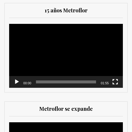
15 años Metroflor
Reproductor
de
vídeo
00:00
01:55
Metroflor se expande
Reproductor