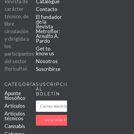
Revista de
Catalogue
carácter
Contacto
técnico, de
El fundador
de la
libre
Revista
circulación
Metroflor:
Arnulfo A.
y dirigida a
Pardo
los
Get to
know us
participantes
del sector
Nosotros
floricultor.
Suscribirse
CATEGORÍAS
SUSCRIPCIÓN
AL
Apunte
BOLETÍN
filosófico
Artículos
Artículos
técnicos
Cannabis
Columna