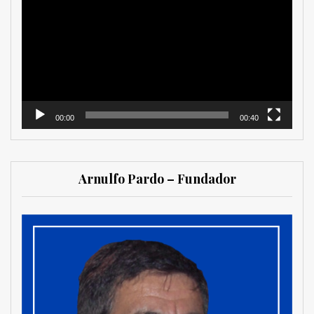
de
vídeo
00:00
00:40
Arnulfo Pardo – Fundador