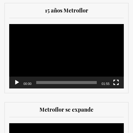
15 años Metroflor
Reproductor
de
vídeo
00:00
01:55
Metroflor se expande
Reproductor