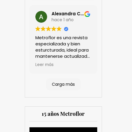
Alexandra Castillo
hace 1 año
Metroflor es una revista
especializada y bien
esturcturada, ideal para
mantenerse actualizado
en el sector floricultor.
Leer más
Aprecio los artículos
técnicos que aportan
información práctica y
Carga más
estratégica, las
entrevistas a líderes del
sector así como los
cubrimientos de los
eventos sociales de las
15 años Metroflor
compañías. Es una
herramienta valiosa
tanto para productores
Reproductor