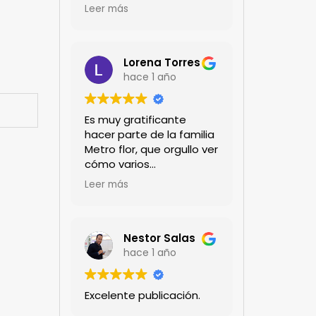
encanta!!!
Leer más
Lorena Torres
hace 1 año
Es muy gratificante
hacer parte de la familia
Metro flor, que orgullo ver
cómo varios
profesionales hombres y
Leer más
mujeres aportan a la
ciencia desde sus
experiencias humanas y
técnicas. Gracias por
Nestor Salas
mantenernos al día.mil
hace 1 año
GRACIAS
Excelente publicación.