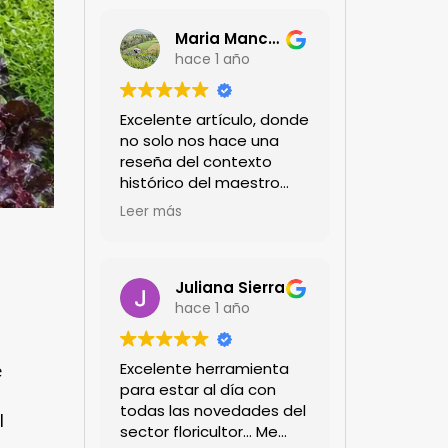
Maria Mancera
hace 1 año
Excelente artículo, donde
no solo nos hace una
reseña del contexto
histórico del maestro
jardinero japonés si no
Leer más
de sus aportes a las
propuestas paisajistas
en la ciudad!
Felicitaciones!!
Juliana Sierra
hace 1 año
Excelente herramienta
e
para estar al día con
s
todas las novedades del
l
sector floricultor... Me