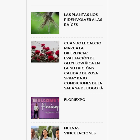
LAS PLANTAS NOS
PIDEN VOLVER A LAS
RAÍCES
CUANDO EL CALCIO
MARCA LA
DIFERENCIA:
EVALUACIÓN DE
GELYFLOW® CA EN
LA NUTRICIÓN Y
CALIDAD DE ROSA
SPRAY BAJO
CONDICIONES DE LA
SABANA DE BOGOTÁ
FLORIEXPO
NUEVAS
VINCULACIONES