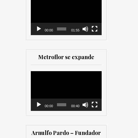
como para
de
comercializadores. Muy
vídeo
recomendada para los
que trabajan en el sector
00:00
01:55
Metroflor se expande
Reproductor
de
vídeo
00:00
00:40
Arnulfo Pardo – Fundador