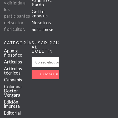
Arnulfo A.
y dirigida a
Pardo
los
Get to
know us
participantes
del sector
Nosotros
floricultor.
Suscribirse
CATEGORÍAS
SUSCRIPCIÓN
AL
Apunte
BOLETÍN
filosófico
Artículos
Artículos
técnicos
Cannabis
Columna
Doctor
Vergara
Edición
impresa
Editorial