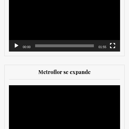
vídeo
00:00
01:55
Metroflor se expande
Reproductor
de
vídeo