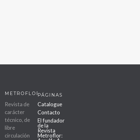
METROFLOR
PÁGINAS
Revista de
Catalogue
carácter
Contacto
técnico, de
El fundador
de la
libre
Revista
circulación
Metroflor: