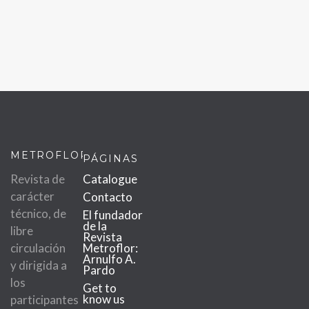
METROFLOR
PÁGINAS
Revista de
Catalogue
carácter
Contacto
técnico, de
El fundador
de la
libre
Revista
circulación
Metroflor:
Arnulfo A.
y dirigida a
Pardo
los
Get to
know us
participantes