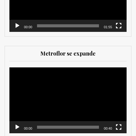
00:00
01:55
Metroflor se expande
Reproductor
de
vídeo
00:00
00:40