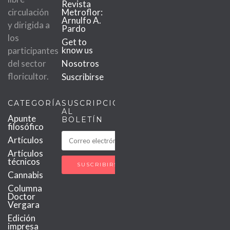
Revista
circulación
Metroflor:
Arnulfo A.
y dirigida a
Pardo
los
Get to
know us
participantes
del sector
Nosotros
floricultor.
Suscribirse
CATEGORÍAS
SUSCRIPCIÓN
AL
Apunte
BOLETÍN
filosófico
Artículos
Artículos
técnicos
Cannabis
Columna
Doctor
Vergara
Edición
impresa