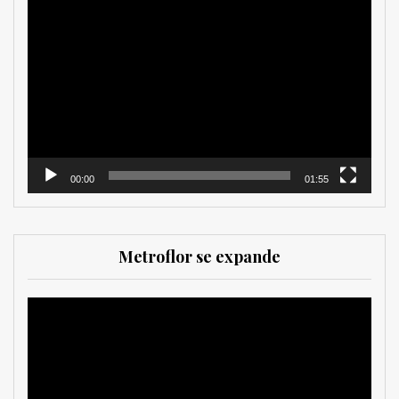
Reproductor
de
vídeo
00:00
01:55
Metroflor se expande
Reproductor
de
vídeo