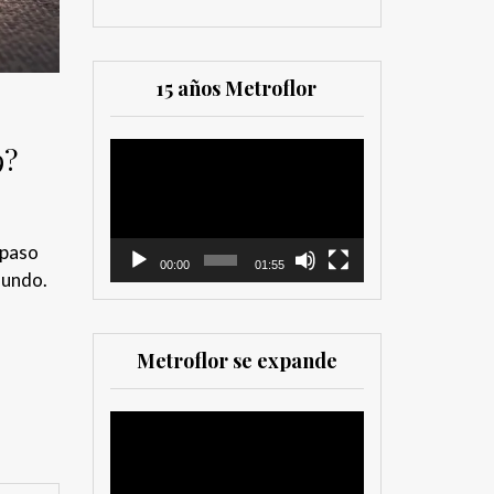
15 años Metroflor
9?
Reproductor
de
vídeo
 paso
00:00
01:55
mundo.
Metroflor se expande
Reproductor
de
vídeo