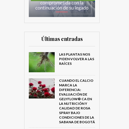
Últimas entradas
LAS PLANTAS NOS
PIDEN VOLVER A LAS
RAÍCES
CUANDO EL CALCIO
MARCA LA
DIFERENCIA:
EVALUACIÓN DE
GELYFLOW® CA EN
LA NUTRICIÓN Y
CALIDAD DE ROSA
SPRAY BAJO
CONDICIONES DE LA
SABANA DE BOGOTÁ