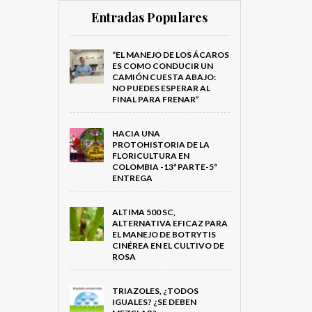
Entradas Populares
“EL MANEJO DE LOS ÁCAROS
ES COMO CONDUCIR UN
CAMIÓN CUESTA ABAJO:
NO PUEDES ESPERAR AL
FINAL PARA FRENAR”
HACIA UNA
PROTOHISTORIA DE LA
FLORICULTURA EN
COLOMBIA -13ª PARTE-5ª
ENTREGA
ALTIMA 500 SC,
ALTERNATIVA EFICAZ PARA
EL MANEJO DE BOTRYTIS
CINÉREA EN EL CULTIVO DE
ROSA
TRIAZOLES, ¿TODOS
IGUALES? ¿SE DEBEN