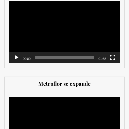
Reproductor
de
vídeo
00:00
01:55
Metroflor se expande
Reproductor
de
vídeo