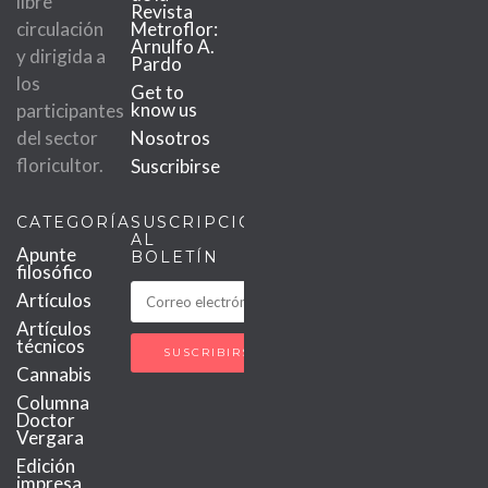
libre
Revista
circulación
Metroflor:
Arnulfo A.
y dirigida a
Pardo
los
Get to
know us
participantes
del sector
Nosotros
floricultor.
Suscribirse
CATEGORÍAS
SUSCRIPCIÓN
AL
Apunte
BOLETÍN
filosófico
Artículos
Artículos
técnicos
Cannabis
Columna
Doctor
Vergara
Edición
impresa