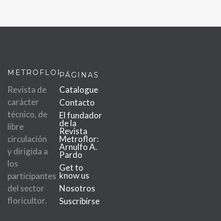
METROFLOR
PÁGINAS
Revista de
Catalogue
carácter
Contacto
técnico, de
El fundador
de la
libre
Revista
circulación
Metroflor:
Arnulfo A.
y dirigida a
Pardo
los
Get to
know us
participantes
del sector
Nosotros
floricultor.
Suscribirse