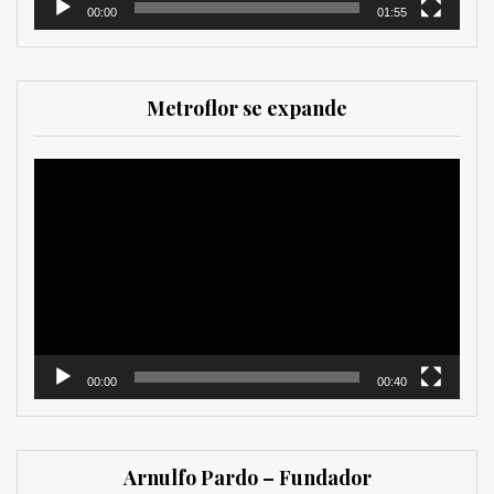
00:00
01:55
Metroflor se expande
Reproductor
de
vídeo
00:00
00:40
Arnulfo Pardo – Fundador