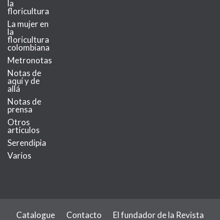
la
floricultura
La mujer en
la
floricultura
colombiana
Metronotas
Notas de
aquí y de
allá
Notas de
prensa
Otros
artículos
Serendipia
Varios
Catalogue
Contacto
El fundador de la Revista