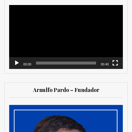
Reproductor
de
vídeo
00:00
00:40
Arnulfo Pardo – Fundador