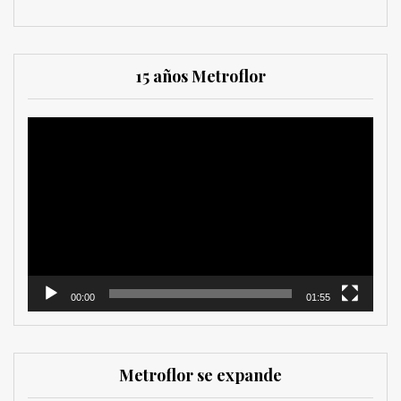
15 años Metroflor
Reproductor
de
vídeo
00:00
01:55
Metroflor se expande