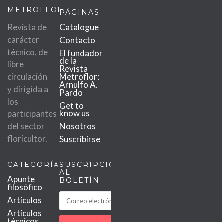
METROFLOR
PÁGINAS
Revista de
Catalogue
carácter
Contacto
técnico, de
El fundador
de la
libre
Revista
circulación
Metroflor:
Arnulfo A.
y dirigida a
Pardo
los
Get to
know us
participantes
del sector
Nosotros
floricultor.
Suscribirse
CATEGORÍAS
SUSCRIPCIÓN
AL
Apunte
BOLETÍN
filosófico
Artículos
Artículos
técnicos