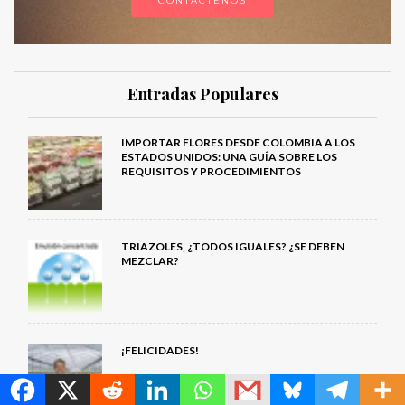
CONTÁCTENOS
Entradas Populares
IMPORTAR FLORES DESDE COLOMBIA A LOS
ESTADOS UNIDOS: UNA GUÍA SOBRE LOS
REQUISITOS Y PROCEDIMIENTOS
TRIAZOLES, ¿TODOS IGUALES? ¿SE DEBEN
MEZCLAR?
¡FELICIDADES!
MetroChat