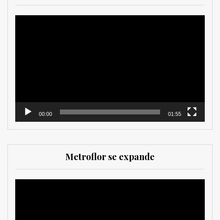
Reproductor
de
vídeo
00:00
01:55
Metroflor se expande
Reproductor
de
vídeo