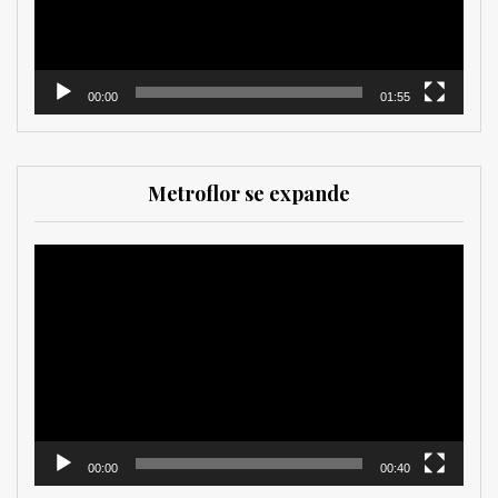
00:00
01:55
Metroflor se expande
Reproductor
de
vídeo
00:00
00:40