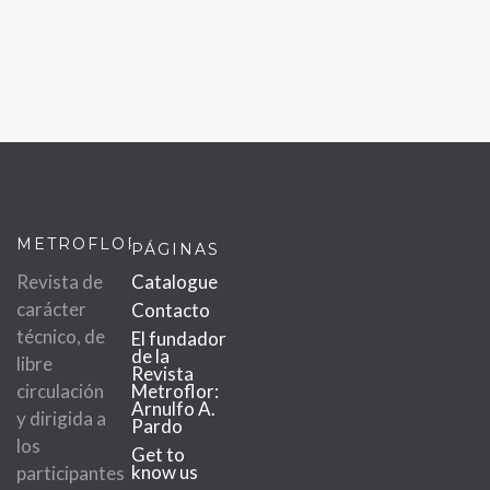
METROFLOR
PÁGINAS
Revista de
Catalogue
carácter
Contacto
técnico, de
El fundador
de la
libre
Revista
circulación
Metroflor:
Arnulfo A.
y dirigida a
Pardo
los
Get to
know us
participantes