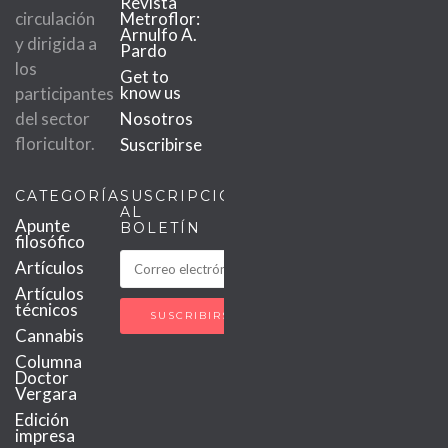
Revista
circulación
Metroflor:
Arnulfo A.
y dirigida a
Pardo
los
Get to
know us
participantes
del sector
Nosotros
floricultor.
Suscribirse
CATEGORÍAS
SUSCRIPCIÓN
AL
Apunte
BOLETÍN
filosófico
Artículos
Artículos
técnicos
Cannabis
Columna
Doctor
Vergara
Edición
impresa