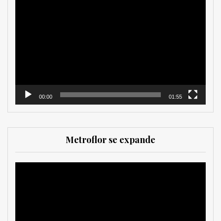
Reproductor
de
vídeo
00:00
01:55
Metroflor se expande
Reproductor
de
vídeo