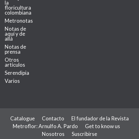
la
floricultura
colombiana
Metronotas
Notas de
aquí y de
allá
Notas de
prensa
Otros
artículos
Serendipia
Varios
Catalogue
Contacto
El fundador de la Revista
Metroflor: Arnulfo A. Pardo
Get to know us
Nosotros
Suscribirse