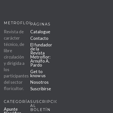
METROFLOR
PÁGINAS
Revista de
Catalogue
carácter
Contacto
técnico, de
El fundador
de la
libre
Revista
circulación
Metroflor:
Arnulfo A.
y dirigida a
Pardo
los
Get to
know us
participantes
del sector
Nosotros
floricultor.
Suscribirse
CATEGORÍAS
SUSCRIPCIÓN
AL
Apunte
BOLETÍN