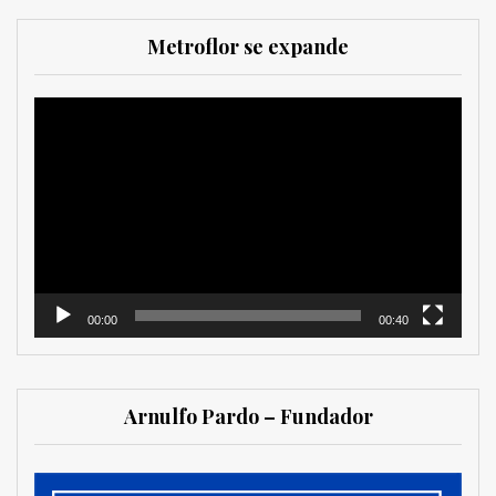
Metroflor se expande
Reproductor
de
vídeo
00:00
00:40
Arnulfo Pardo – Fundador