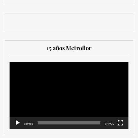
15 años Metroflor
Reproductor
de
vídeo
00:00
01:55