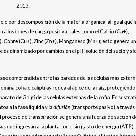
2013.
lo por descomposición de la materia orgánica, al igual que l
en a los iones de carga positiva, tales como el Calcio (Ca+),
, Cobre (Cu+), Zinc (Zn+), Manganeso (Mn+); esto genera u
e es dinamizado por cambios en el pH, solución del suelo y al
rfase comprendida entre las paredes de las células más extern
nomina cofia o caliptray rodea al ápice de la raíz, protegiéndo
arato de Golgi de las células externas de la cofia. En sustrat
os a la fase liquida y la
difusión
(transporte pasivo) a través 
l proceso de transpiración se genera una fuerza de succión 
sas
que ingresan a la planta con o sin gasto de energía (ATP) ,