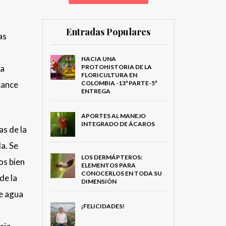
Entradas Populares
as
HACIA UNA
na
PROTOHISTORIA DE LA
FLORICULTURA EN
cance
COLOMBIA -13ª PARTE-5ª
ENTREGA
APORTES AL MANEJO
INTEGRADO DE ÁCAROS
as de la
la. Se
LOS DERMÁPTEROS:
os bien
ELEMENTOS PARA
CONOCERLOS EN TODA SU
de la
DIMENSIÓN
de agua
¡FELICIDADES!