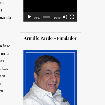
los
vídeo
as
ormando
00:00
00:40
Arnulfo Pardo – Fundador
la fase
 en la
tas
. Las
ara
a
en