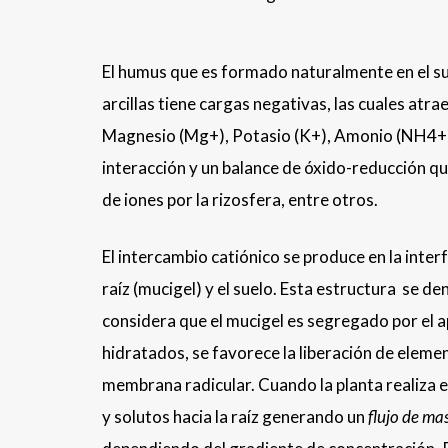
El humus que es formado naturalmente en el sue
arcillas tiene cargas negativas, las cuales atra
Magnesio (Mg+), Potasio (K+), Amonio (NH4+)
interacción y un balance de óxido-reducción qu
de iones por la rizosfera, entre otros.
El intercambio catiónico se produce en la inte
raíz (mucigel) y el suelo. Esta estructura se de
considera que el mucigel es segregado por el ap
hidratados, se favorece la liberación de element
membrana radicular. Cuando la planta realiza e
y solutos hacia la raíz generando un
flujo de ma