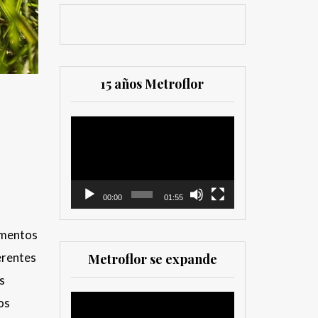
15 años Metroflor
Reproductor
de
vídeo
00:00
01:55
ementos
erentes
Metroflor se expande
s
Reproductor
os
de