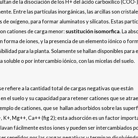
ltan de la disociación de los H+ del ácido carboxílico (COO-)
te. Entre las partículas inorgánicas, las arcillas son cristal
de oxígeno, para formar aluminatos y silicatos. Estas partíc
 con cationes de carga menor:
sustitución isomorfica
. La abs
n forma de iones, y la presencia de un elemento iónico o fo
ilidad para la planta. Solamente se hallan disponibles para e
soluble o por intercambio iónico, con las micelas del suelo.
e refiere a la cantidad total de cargas negativas que están
s en el suelo y su capacidad para retener cationes que se atra
jemplo de cationes, que se hallan adsorbidos sobre las superf
+, K+, Mg++, Ca++ (fig 2); esta adsorción es un factor import
se lavan fácilmente estos iones y pueden ser intercambiados p
 ser repelidos por las cargas negativas y terminan disolviénd