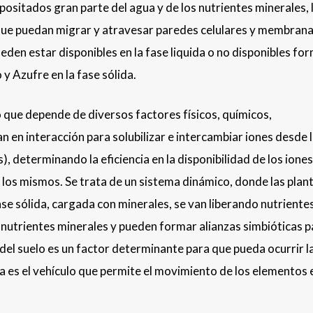
ositados gran parte del agua y de los nutrientes minerales, 
 que puedan migrar y atravesar paredes celulares y membran
ueden estar disponibles en la fase liquida o no disponibles f
 Azufre en la fase sólida.
o que depende de diversos factores físicos, químicos,
n en interacción para solubilizar e intercambiar iones desde 
as), determinando la eficiencia en la disponibilidad de los iones
e los mismos. Se trata de un sistema dinámico, donde las plan
ase sólida, cargada con minerales, se van liberando nutrientes
 nutrientes minerales y pueden formar alianzas simbióticas p
n del suelo es un factor determinante para que pueda ocurrir l
gua es el vehículo que permite el movimiento de los elementos 