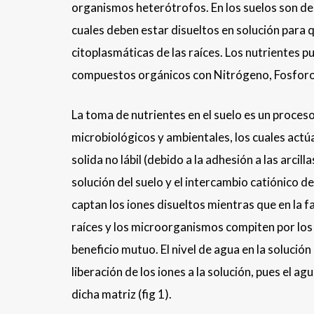
organismos heterótrofos. En los suelos son dep
cuales deben estar disueltos en solución para
citoplasmáticas de las raíces. Los nutrientes p
compuestos orgánicos con Nitrógeno, Fosforo y
La toma de nutrientes en el suelo es un proces
microbiológicos y ambientales, los cuales actúa
solida no lábil (debido a la adhesión a las arcill
solución del suelo y el intercambio catiónico d
captan los iones disueltos mientras que en la f
raíces y los microorganismos compiten por los
beneficio mutuo. El nivel de agua en la solució
liberación de los iones a la solución, pues el a
dicha matriz (fig 1).