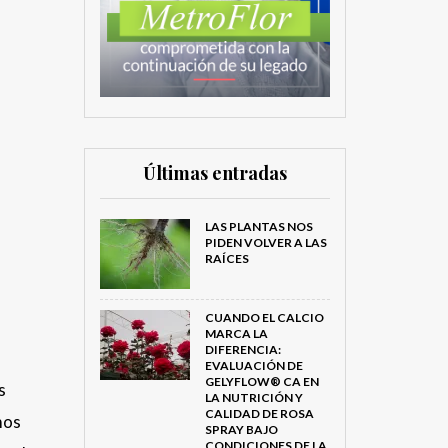
Últimas entradas
LAS PLANTAS NOS
PIDEN VOLVER A LAS
RAÍCES
CUANDO EL CALCIO
MARCA LA
DIFERENCIA:
EVALUACIÓN DE
GELYFLOW® CA EN
s
LA NUTRICIÓN Y
CALIDAD DE ROSA
mos
SPRAY BAJO
CONDICIONES DE LA