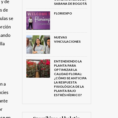
 y de
SABANA DE BOGOTÁ
es de
FLORIEXPO
ulas se
orción
rmando
NUEVAS
VINCULACIONES
lla
ENTENDIENDO LA
PLANTA PARA
OPTIMIZAR LA
CALIDAD FLORAL:
¿CÓMO SE ANTICIPA
LA RESPUESTA
en a
FISIOLÓGICA DE LA
PLANTA BAJO
icies
ESTRÉS HÍDRICO?
ante
or
ose en