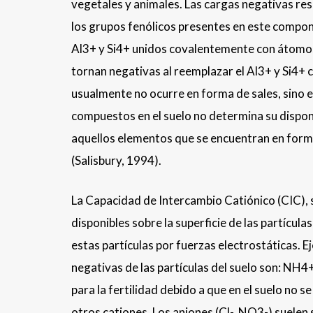
vegetales y animales. Las cargas negativas resu
los grupos fenólicos presentes en este componen
Al3+ y Si4+ unidos covalentemente con átomos 
tornan negativas al reemplazar el Al3+ y Si4+
usualmente no ocurre en forma de sales, sino e
compuestos en el suelo no determina su disponib
aquellos elementos que se encuentran en forma 
(Salisbury, 1994).
La Capacidad de Intercambio Catiónico (CIC), s
disponibles sobre la superficie de las partícula
estas partículas por fuerzas electrostáticas. E
negativas de las partículas del suelo son: NH4
para la fertilidad debido a que en el suelo no 
otros cationes. Los aniones (Cl-, NO3-) suelen