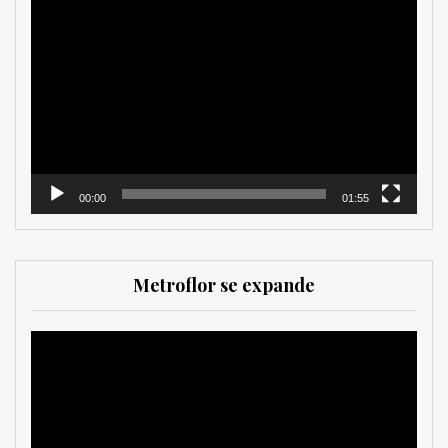
Reproductor
de
vídeo
00:00
01:55
Metroflor se expande
Reproductor
de
vídeo