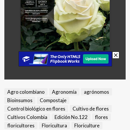
Agro colombiano
Agronomía
agrónomos
Bioinsumos
Compostaje
Control biológico en flores
Cultivo de flores
Cultivos Colombia
Edición No.122
flores
floricultores
Floricultura
Floriculture