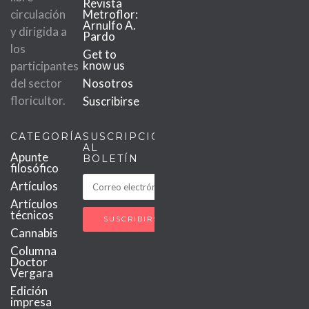
Revista
circulación
Metroflor:
Arnulfo A.
y dirigida a
Pardo
los
Get to
know us
participantes
del sector
Nosotros
floricultor.
Suscribirse
CATEGORÍAS
SUSCRIPCIÓN
AL
Apunte
BOLETÍN
filosófico
Artículos
Artículos
técnicos
Cannabis
Columna
Doctor
Vergara
Edición
impresa