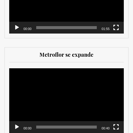
00:00
01:55
Metroflor se expande
Reproductor
de
vídeo
00:00
00:40