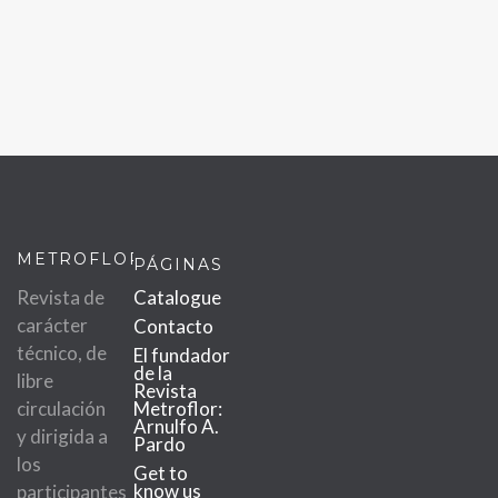
METROFLOR
PÁGINAS
Revista de
Catalogue
carácter
Contacto
técnico, de
El fundador
de la
libre
Revista
circulación
Metroflor:
Arnulfo A.
y dirigida a
Pardo
los
Get to
know us
participantes