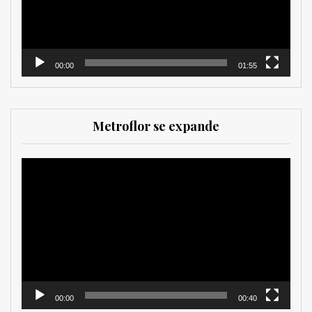
00:00
01:55
Metroflor se expande
Reproductor
de
vídeo
00:00
00:40