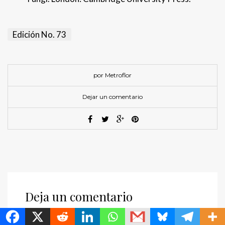
Edición No. 73
por Metroflor
Dejar un comentario
Deja un comentario
MetroChat
Tu dirección de correo electrónico no será