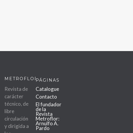
METROFLOR
PÁGINAS
Revista de
Catalogue
carácter
Contacto
técnico, de
El fundador
de la
libre
Revista
circulación
Metroflor:
Arnulfo A.
y dirigida a
Pardo