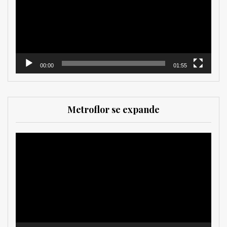
00:00
01:55
Metroflor se expande
Reproductor
de
vídeo