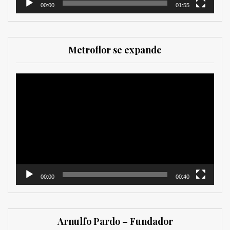
00:00
01:55
Metroflor se expande
Reproductor
de
vídeo
00:00
00:40
Arnulfo Pardo – Fundador