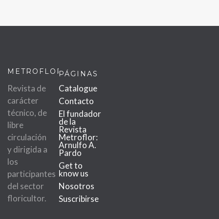
METROFLOR
PÁGINAS
Revista de
Catalogue
carácter
Contacto
técnico, de
El fundador
de la
libre
Revista
circulación
Metroflor:
Arnulfo A.
y dirigida a
Pardo
los
Get to
know us
participantes
del sector
Nosotros
floricultor.
Suscribirse