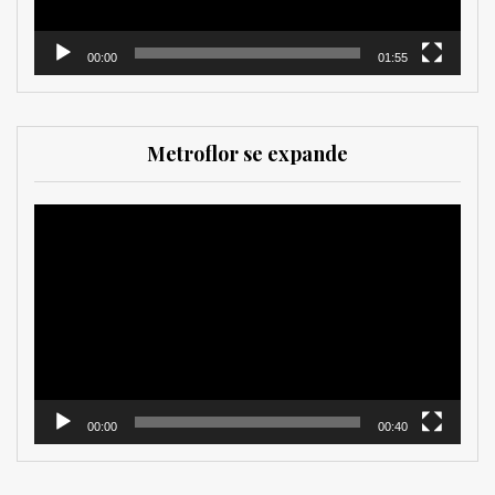
00:00
01:55
Metroflor se expande
Reproductor
de
vídeo
00:00
00:40