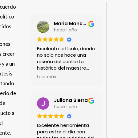
acuerdo
olítico
Maria Mancera
cidos.
hace 1 año
iones
Excelente artículo, donde
s creer
no solo nos hace una
reseña del contexto
 y a un
histórico del maestro
ntesis
jardinero japonés si no
Leer más
de sus aportes a las
Estando
propuestas paisajistas
erio de
en la ciudad!
Felicitaciones!!
Juliana Sierra
 de
hace 1 año
ducto a
el
Excelente herramienta
para estar al día con
ente.