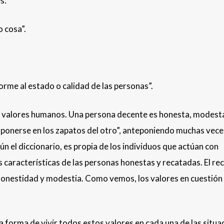
s:
 cosa”.
forme al estado o calidad de las personas”.
os valores humanos. Una persona decente es honesta, modest
“ponerse en los zapatos del otro”, anteponiendo muchas vece
ún el diccionario, es propia de los individuos que actúan con
s características de las personas honestas y recatadas. El rec
honestidad y modestia. Como vemos, los valores en cuestión
la forma de vivir todos estos valores en cada una de las situa