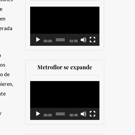
herramienta valiosa
de
tanto para productores
Reproductor
como para
de
cen
comercializadores. Muy
vídeo
derada
recomendada para los
que trabajan en el sector
00:00
01:55
a
los
Metroflor se expande
vo de
ieren,
Reproductor
de
nte
vídeo
y
00:00
00:40