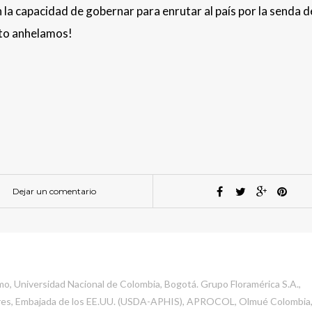
la capacidad de gobernar para enrutar al país por la senda de
anto anhelamos!
Dejar un comentario
o, Universidad Nacional de Colombia, Bogotá. Grupo Floramérica S.A.,
res, Embajada de los EE.UU. (USDA-APHIS), APROCOL, Olmué Colombia