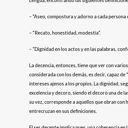
Lengua, encontrando las siguientes definicione
– “Aseo, compostura y adorno a cada persona o
– “Recato, honestidad, modestia”.
– “Dignidad en los actos y en las palabras, con
La decencia, entonces, tiene que ver con vari
considerada con los demás, es decir, capaz de 
intereses ajenos a los propios. La dignidad, seg
excelencia y decoro, siendo el decoro una de la
su vez, corresponde a aquellos que obran con 
entrecruzan en sus definiciones.
El ser decente implica pues, una coherencia en 