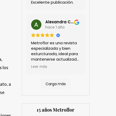
Excelente publicación.
Alexandra Castillo
hace 1 año
Metroflor es una revista
especializada y bien
esturcturada, ideal para
mantenerse actualizado
a,
en el sector floricultor.
Leer más
s los
Aprecio los artículos
técnicos que aportan
información práctica y
Carga más
ato, a
estratégica, las
entrevistas a líderes del
 se
sector así como los
cubrimientos de los
eventos sociales de las
15 años Metroflor
compañías. Es una
ciones