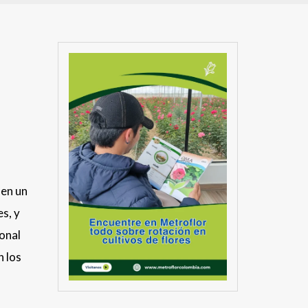
 en un
es, y
onal
n los