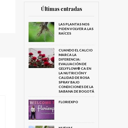
Últimas entradas
LAS PLANTAS NOS
PIDEN VOLVER A LAS
RAÍCES
CUANDO EL CALCIO
MARCA LA
DIFERENCIA:
EVALUACIÓN DE
GELYFLOW® CA EN
LA NUTRICIÓN Y
CALIDAD DE ROSA
SPRAY BAJO
CONDICIONES DE LA
SABANA DE BOGOTÁ
FLORIEXPO
NUEVAS