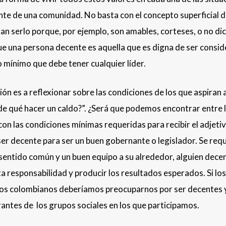
nte de una comunidad. No basta con el concepto superficial 
tan serlo porque, por ejemplo, son amables, corteses, o no di
 que una persona decente es aquella que es digna de ser consi
o mínimo que debe tener cualquier líder.
ación es a reflexionar sobre las condiciones de los que aspiran 
 de qué hacer un caldo?”. ¿Será que podemos encontrar entre 
n las condiciones mínimas requeridas para recibir el adjeti
er decente para ser un buen gobernante o legislador. Se requ
sentido común y un buen equipo a su alrededor, alguien dece
a responsabilidad y producir los resultados esperados. Si los
los colombianos deberíamos preocuparnos por ser decentes 
ntes de los grupos sociales en los que participamos.