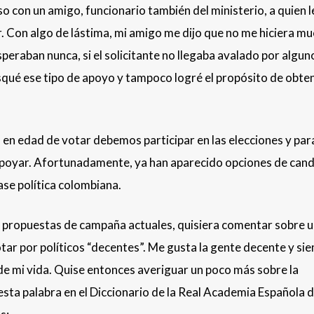
iso con un amigo, funcionario también del ministerio, a quien l
r. Con algo de lástima, mi amigo me dijo que no me hiciera m
osperaban nunca, si el solicitante no llegaba avalado por algun
usqué ese tipo de apoyo y tampoco logré el propósito de obten
en edad de votar debemos participar en las elecciones y para
a apoyar. Afortunadamente, ya han aparecido opciones de can
ase política colombiana.
as propuestas de campaña actuales, quisiera comentar sobre 
ar por políticos “decentes”. Me gusta la gente decente y si
de mi vida. Quise entonces averiguar un poco más sobre la
 esta palabra en el Diccionario de la Real Academia Española d