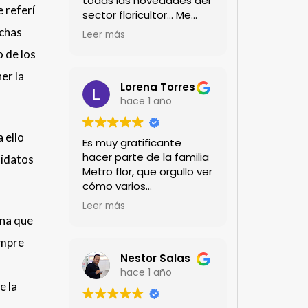
todas las novedades del
e referí
sector floricultor... Me
encanta!!!
uchas
Leer más
o de los
er la
Lorena Torres
hace 1 año
 ello
Es muy gratificante
hacer parte de la familia
didatos
Metro flor, que orgullo ver
cómo varios
profesionales hombres y
Leer más
mujeres aportan a la
una que
ciencia desde sus
empre
experiencias humanas y
técnicas. Gracias por
Nestor Salas
mantenernos al día.mil
hace 1 año
e la
GRACIAS