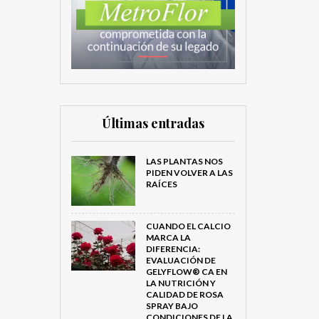
Últimas entradas
LAS PLANTAS NOS
PIDEN VOLVER A LAS
RAÍCES
CUANDO EL CALCIO
MARCA LA
DIFERENCIA:
EVALUACIÓN DE
GELYFLOW® CA EN
LA NUTRICIÓN Y
CALIDAD DE ROSA
SPRAY BAJO
CONDICIONES DE LA