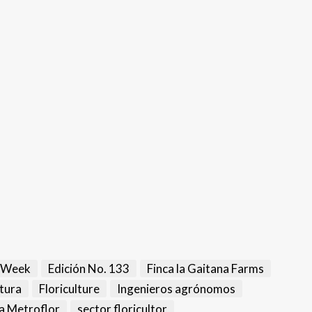
s Week
Edición No. 133
Finca la Gaitana Farms
ltura
Floriculture
Ingenieros agrónomos
a Metroflor
sector floricultor