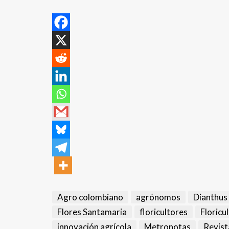
Agro colombiano
agrónomos
Dianthu
Flores Santamaria
floricultores
Floricu
innovación agrícola
Metronotas
Revist