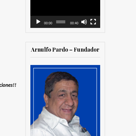
vídeo
00:00
00:40
Arnulfo Pardo – Fundador
aciones!!