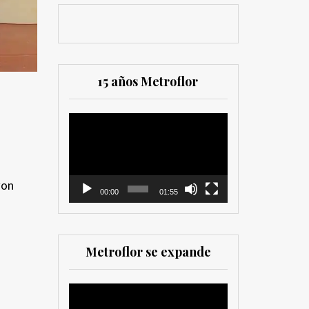
15 años Metroflor
Reproductor
de
vídeo
ron
00:00
01:55
Metroflor se expande
Reproductor
de