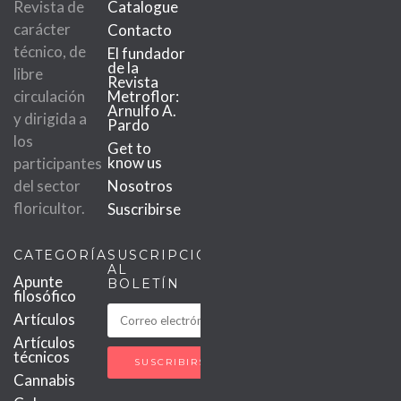
Revista de
Catalogue
carácter
Contacto
técnico, de
El fundador
de la
libre
Revista
circulación
Metroflor:
Arnulfo A.
y dirigida a
Pardo
los
Get to
know us
participantes
del sector
Nosotros
floricultor.
Suscribirse
CATEGORÍAS
SUSCRIPCIÓN
AL
Apunte
BOLETÍN
filosófico
Artículos
Artículos
técnicos
Cannabis