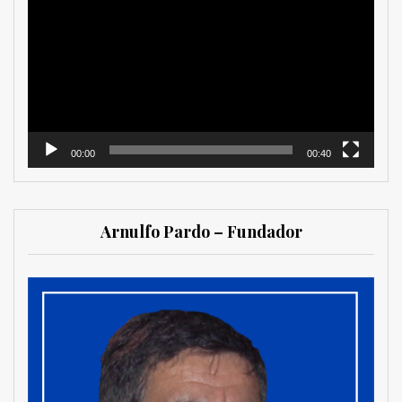
de
vídeo
00:00
00:40
Arnulfo Pardo – Fundador