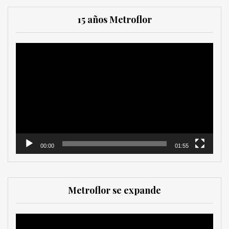
15 años Metroflor
Reproductor
de
vídeo
00:00
01:55
Metroflor se expande
Reproductor