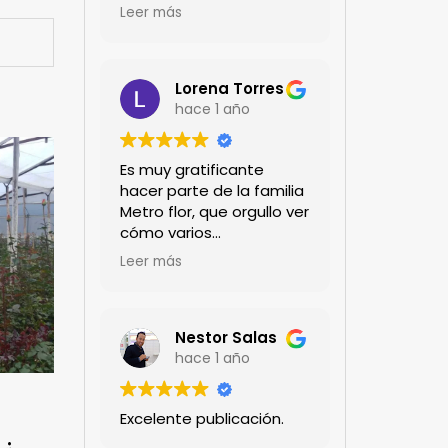
encanta!!!
Leer más
Lorena Torres
hace 1 año
Es muy gratificante
hacer parte de la familia
Metro flor, que orgullo ver
cómo varios
profesionales hombres y
Leer más
mujeres aportan a la
ciencia desde sus
experiencias humanas y
técnicas. Gracias por
Nestor Salas
mantenernos al día.mil
hace 1 año
GRACIAS
Excelente publicación.