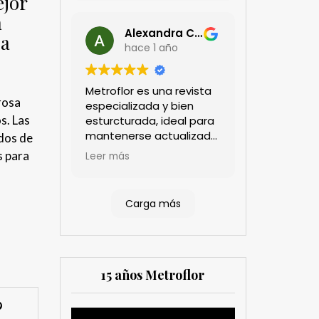
ejor
a
Alexandra Castillo
sa
hace 1 año
Metroflor es una revista
rosa
especializada y bien
s. Las
esturcturada, ideal para
mantenerse actualizado
dos de
en el sector floricultor.
s para
Leer más
Aprecio los artículos
técnicos que aportan
información práctica y
Carga más
estratégica, las
entrevistas a líderes del
sector así como los
cubrimientos de los
eventos sociales de las
15 años Metroflor
compañías. Es una
herramienta valiosa
tanto para productores
Reproductor