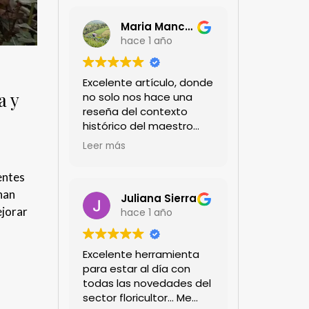
Maria Mancera
hace 1 año
Excelente artículo, donde
a y
no solo nos hace una
reseña del contexto
histórico del maestro
jardinero japonés si no
Leer más
de sus aportes a las
propuestas paisajistas
entes
en la ciudad!
nan
Felicitaciones!!
Juliana Sierra
ejorar
hace 1 año
Excelente herramienta
para estar al día con
todas las novedades del
sector floricultor... Me