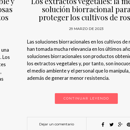
ble y
Los extractos vegetales: la m
osas
solución biorracional par
tos
proteger los cultivos de ro
29 MARZO DE 2023
Las soluciones biorracionales en los cultivos de 
han tomada mucha relevancia en los últimos año
n una
soluciones biorracionales son productos obteni
. Los
los extractos vegetales y, por tanto, son inocuo
tes
el medio ambiente y el personal que lo manipula,
,
además de generar menor resistencia.
as
CONTINUAR LEYENDO
Dejar un comentario