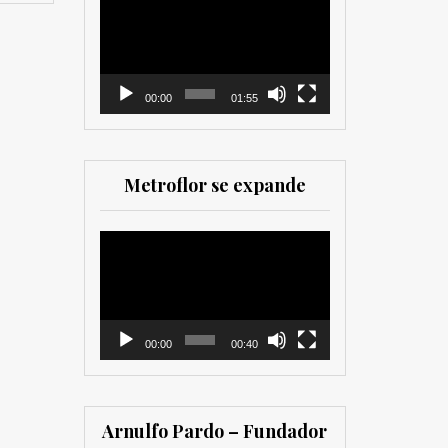
como para
de
comercializadores. Muy
vídeo
recomendada para los
que trabajan en el sector
00:00
01:55
Metroflor se expande
Reproductor
de
vídeo
00:00
00:40
Arnulfo Pardo – Fundador