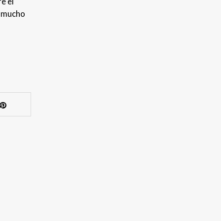
e el
y mucho