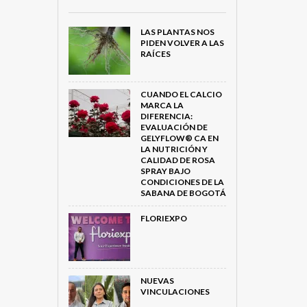
LAS PLANTAS NOS
PIDEN VOLVER A LAS
RAÍCES
CUANDO EL CALCIO
MARCA LA
DIFERENCIA:
EVALUACIÓN DE
GELYFLOW® CA EN
LA NUTRICIÓN Y
CALIDAD DE ROSA
SPRAY BAJO
CONDICIONES DE LA
SABANA DE BOGOTÁ
FLORIEXPO
NUEVAS
VINCULACIONES