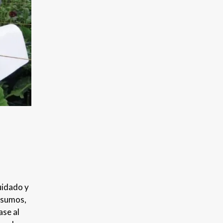
uidado y
insumos,
ase al