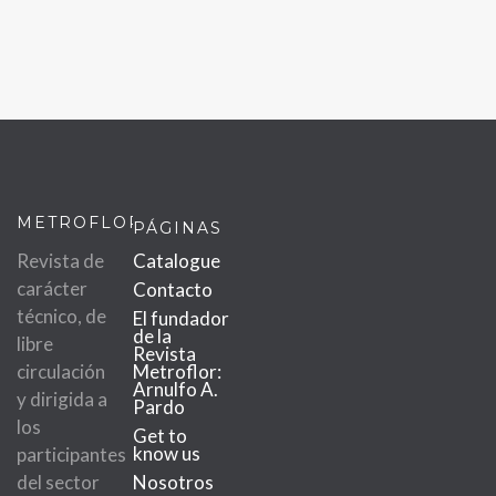
METROFLOR
PÁGINAS
Revista de
Catalogue
carácter
Contacto
técnico, de
El fundador
de la
libre
Revista
circulación
Metroflor:
Arnulfo A.
y dirigida a
Pardo
los
Get to
know us
participantes
del sector
Nosotros