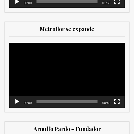
00:00
01:55
Metroflor se expande
Reproductor
de
vídeo
00:00
00:40
Arnulfo Pardo – Fundador