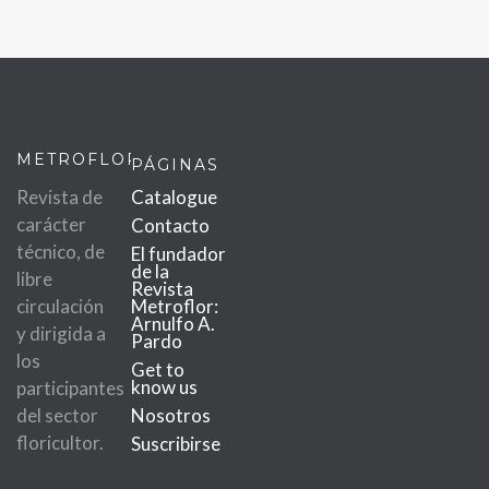
METROFLOR
PÁGINAS
Revista de
Catalogue
carácter
Contacto
técnico, de
El fundador
de la
libre
Revista
circulación
Metroflor:
Arnulfo A.
y dirigida a
Pardo
los
Get to
know us
participantes
del sector
Nosotros
floricultor.
Suscribirse