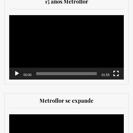
15 años Metroflor
Reproductor
de
vídeo
00:00
01:55
Metroflor se expande
Reproductor
de
vídeo