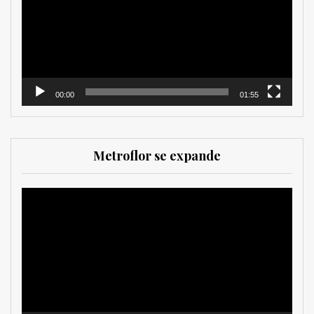
00:00
01:55
Metroflor se expande
Reproductor
de
vídeo