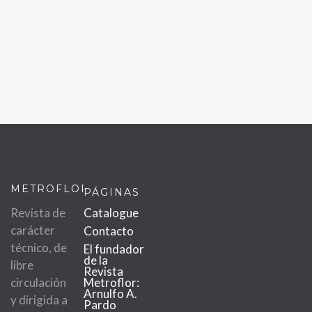
METROFLOR
PÁGINAS
Revista de
Catalogue
carácter
Contacto
técnico, de
El fundador
de la
libre
Revista
circulación
Metroflor:
Arnulfo A.
y dirigida a
Pardo