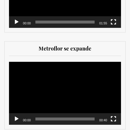
00:00
01:55
Metroflor se expande
Reproductor
de
vídeo
00:00
00:40