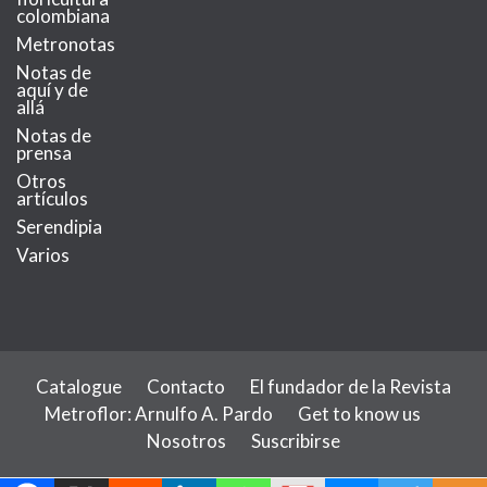
colombiana
Metronotas
Notas de
aquí y de
allá
Notas de
prensa
Otros
artículos
Serendipia
Varios
Catalogue
Contacto
El fundador de la Revista
Metroflor: Arnulfo A. Pardo
Get to know us
Nosotros
Suscribirse