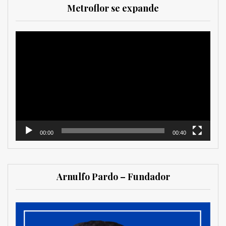
Metroflor se expande
Reproductor
de
vídeo
00:00
00:40
Arnulfo Pardo – Fundador