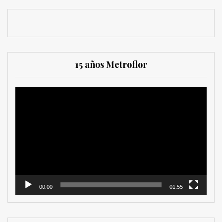
15 años Metroflor
Reproductor
de
vídeo
00:00
01:55