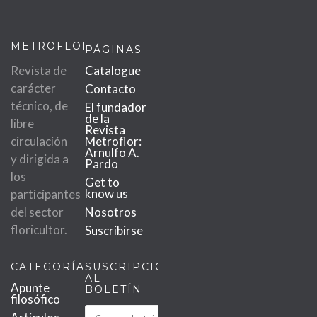
METROFLOR
PÁGINAS
Revista de
Catalogue
carácter
Contacto
técnico, de
El fundador
de la
libre
Revista
circulación
Metroflor:
Arnulfo A.
y dirigida a
Pardo
los
Get to
know us
participantes
del sector
Nosotros
floricultor.
Suscribirse
CATEGORÍAS
SUSCRIPCIÓN
AL
Apunte
BOLETÍN
filosófico