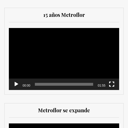
15 años Metroflor
Reproductor
de
vídeo
00:00
01:55
Metroflor se expande
Reproductor