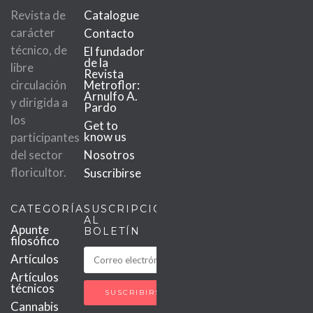
Revista de
Catalogue
carácter
Contacto
técnico, de
El fundador
de la
libre
Revista
circulación
Metroflor:
Arnulfo A.
y dirigida a
Pardo
los
Get to
know us
participantes
del sector
Nosotros
floricultor.
Suscribirse
CATEGORÍAS
SUSCRIPCIÓN
AL
Apunte
BOLETÍN
filosófico
Artículos
Artículos
técnicos
Cannabis