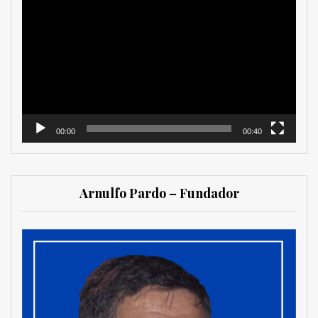
de
vídeo
00:00
00:40
Arnulfo Pardo – Fundador