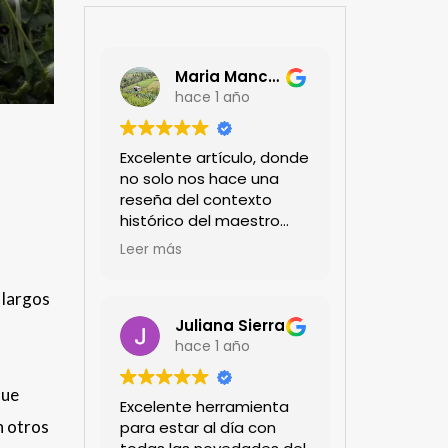
Maria Mancera
hace 1 año
Excelente artículo, donde
no solo nos hace una
reseña del contexto
histórico del maestro
jardinero japonés si no
Leer más
de sus aportes a las
propuestas paisajistas
 largos
en la ciudad!
Felicitaciones!!
Juliana Sierra
hace 1 año
que
Excelente herramienta
n otros
para estar al día con