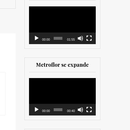
herramienta valiosa
tanto para productores
Reproductor
como para
de
comercializadores. Muy
vídeo
recomendada para los
que trabajan en el sector
00:00
01:55
Metroflor se expande
Reproductor
de
vídeo
00:00
00:40