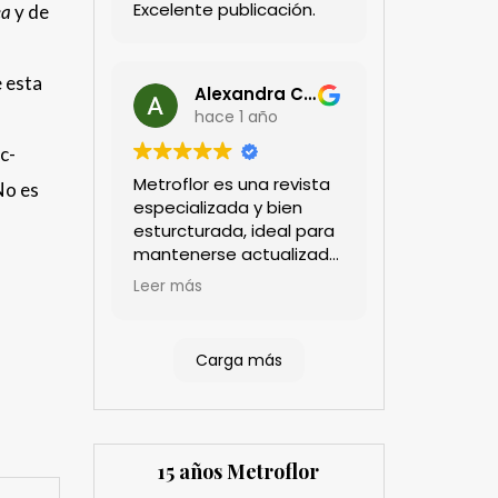
Excelente publicación.
ea
y de
e esta
Alexandra Castillo
hace 1 año
c-
Metroflor es una revista
No es
especializada y bien
esturcturada, ideal para
mantenerse actualizado
en el sector floricultor.
Leer más
Aprecio los artículos
técnicos que aportan
información práctica y
Carga más
estratégica, las
entrevistas a líderes del
sector así como los
cubrimientos de los
eventos sociales de las
15 años Metroflor
compañías. Es una