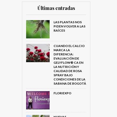
Últimas entradas
LAS PLANTAS NOS
PIDEN VOLVER A LAS
RAÍCES
CUANDO EL CALCIO
MARCA LA
DIFERENCIA:
EVALUACIÓN DE
GELYFLOW® CA EN
LA NUTRICIÓN Y
CALIDAD DE ROSA
SPRAY BAJO
CONDICIONES DE LA
SABANA DE BOGOTÁ
FLORIEXPO
NUEVAS