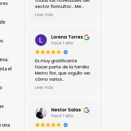
todas las novedades del
ores
sector floricultor... Me
encanta!!!
Leer más
 de
Lorena Torres
os
hace 1 año
lesa,
Es muy gratificante
hacer parte de la familia
nta el
Metro flor, que orgullo ver
cómo varios
profesionales hombres y
co
Leer más
mujeres aportan a la
ciencia desde sus
experiencias humanas y
as
técnicas. Gracias por
Nestor Salas
mantenernos al día.mil
hace 1 año
GRACIAS
e una