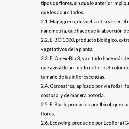
tipos de flores, sin que lo anterior impl
que los aquí citados.
2.1. Magagreen, de vuelta otra vez en el
nanometría, que hace que la absorción del
2.2. El BC-1000, producto biológico, extra
vegetativos de la planta.
2.3. El Omex-Bio 8, ya citado hace más de 
que aviva de un modo notorio el color de
tamaño de las inflorescencias.
2.4. Cerosstres, aplicado por vía foliar, 
costoso, y de manera notoria.
2.5. El Blush, producido por Ibicol, que co
flores.
2.6. Ecoswing, producido por Ecoflora (