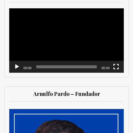
Reproductor
de
vídeo
00:00
00:40
Arnulfo Pardo – Fundador