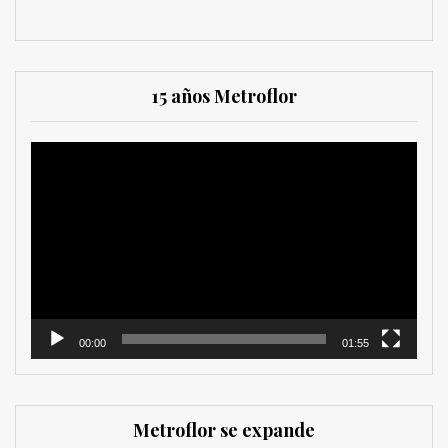
15 años Metroflor
Reproductor
de
vídeo
00:00
01:55
Metroflor se expande