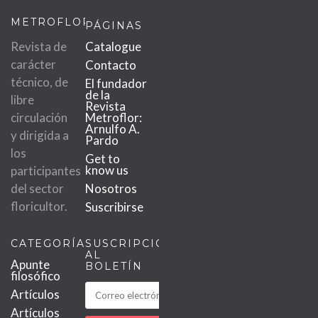
METROFLOR
PÁGINAS
Revista de
Catalogue
carácter
Contacto
técnico, de
El fundador
de la
libre
Revista
circulación
Metroflor:
Arnulfo A.
y dirigida a
Pardo
los
Get to
know us
participantes
del sector
Nosotros
floricultor.
Suscribirse
CATEGORÍAS
SUSCRIPCIÓN
AL
Apunte
BOLETÍN
filosófico
Artículos
Artículos