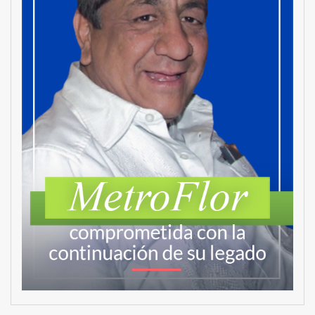
MetroChat