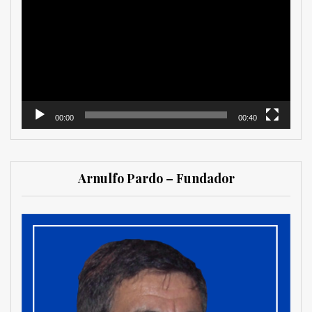
de
vídeo
00:00
00:40
Arnulfo Pardo – Fundador