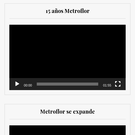
15 años Metroflor
Reproductor
de
vídeo
00:00
01:55
Metroflor se expande
Reproductor