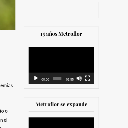
15 años Metroflor
Reproductor
de
vídeo
00:00
01:55
demias
Metroflor se expande
io o
n el
Reproductor
de