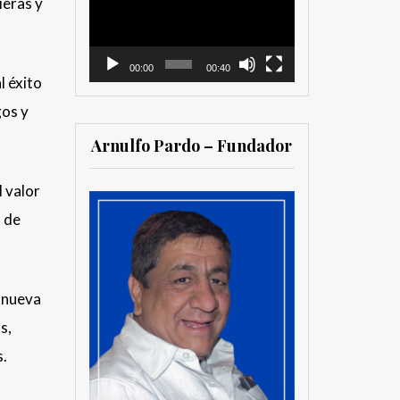
ieras y
vídeo
00:00
00:40
l éxito
gos y
Arnulfo Pardo – Fundador
l valor
s de
a nueva
s,
s.