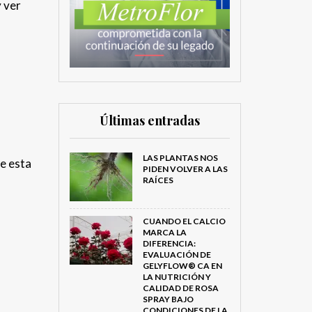
y ver
Últimas entradas
LAS PLANTAS NOS
se esta
PIDEN VOLVER A LAS
RAÍCES
CUANDO EL CALCIO
MARCA LA
DIFERENCIA:
EVALUACIÓN DE
GELYFLOW® CA EN
LA NUTRICIÓN Y
CALIDAD DE ROSA
SPRAY BAJO
CONDICIONES DE LA