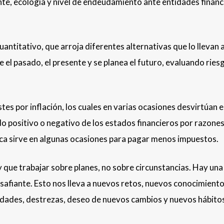
e, ecología y nivel de endeudamiento ante entidades financ
cuantitativo, que arroja diferentes alternativas que lo llevan a
ce el pasado, el presente y se planea el futuro, evaluando ries
stes por inflación, los cuales en varias ocasiones desvirtúan e
do positivo o negativo de los estados financieros por razone
a sirve en algunas ocasiones para pagar menos impuestos.
y que trabajar sobre planes, no sobre circunstancias. Hay un
afiante. Esto nos lleva a nuevos retos, nuevos conocimiento
lidades, destrezas, deseo de nuevos cambios y nuevos hábito