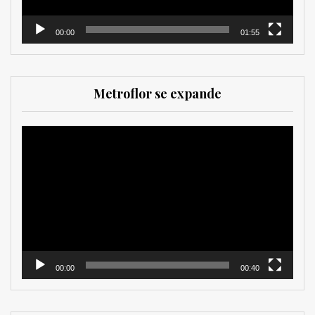
00:00
01:55
Metroflor se expande
Reproductor
de
vídeo
00:00
00:40