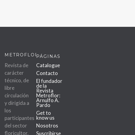
METROFLOR
PÁGINAS
Revista de
Catalogue
carácter
Contacto
técnico, de
El fundador
de la
libre
Revista
circulación
Metroflor:
Arnulfo A.
y dirigida a
Pardo
los
Get to
know us
participantes
del sector
Nosotros
floricultor.
Suscribirse