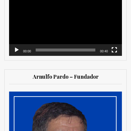
de
vídeo
00:00
00:40
Arnulfo Pardo – Fundador