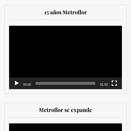
15 años Metroflor
Reproductor
de
vídeo
00:00
01:55
Metroflor se expande
Reproductor