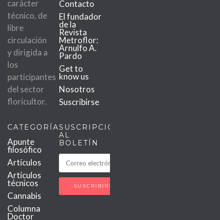
carácter
Contacto
técnico, de
El fundador
de la
libre
Revista
circulación
Metroflor:
Arnulfo A.
y dirigida a
Pardo
los
Get to
know us
participantes
del sector
Nosotros
floricultor.
Suscribirse
CATEGORÍAS
SUSCRIPCIÓN
AL
Apunte
BOLETÍN
filosófico
Artículos
Artículos
técnicos
Cannabis
Columna
Doctor