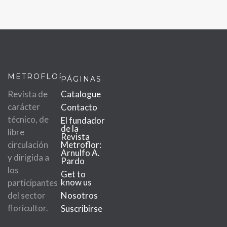
METROFLOR
PÁGINAS
Revista de
Catalogue
carácter
Contacto
técnico, de
El fundador
de la
libre
Revista
circulación
Metroflor:
Arnulfo A.
y dirigida a
Pardo
los
Get to
know us
participantes
del sector
Nosotros
floricultor.
Suscribirse