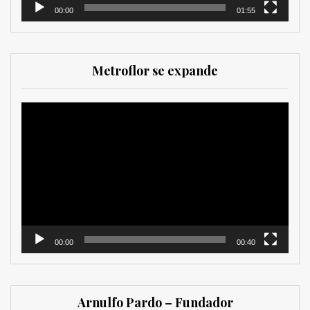
00:00
01:55
Metroflor se expande
Reproductor
de
vídeo
00:00
00:40
Arnulfo Pardo – Fundador