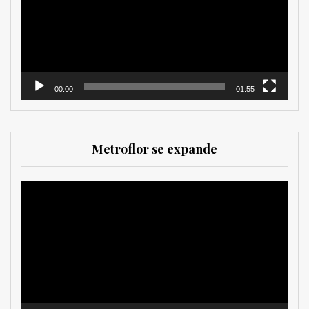
00:00
01:55
Metroflor se expande
Reproductor
de
vídeo