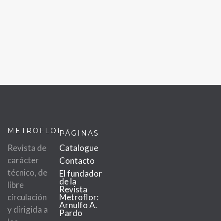
METROFLOR
PÁGINAS
Revista de
Catalogue
carácter
Contacto
técnico, de
El fundador
de la
libre
Revista
circulación
Metroflor:
Arnulfo A.
y dirigida a
Pardo