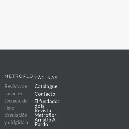
METROFLOR
PÁGINAS
Revista de
Catalogue
carácter
Contacto
técnico, de
El fundador
de la
libre
Revista
circulación
Metroflor:
Arnulfo A.
y dirigida a
Pardo