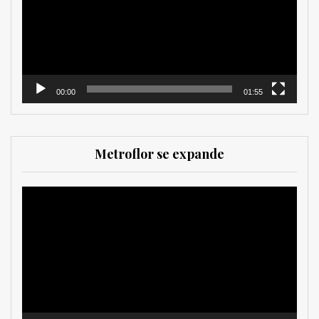
00:00
01:55
Metroflor se expande
Reproductor
de
vídeo